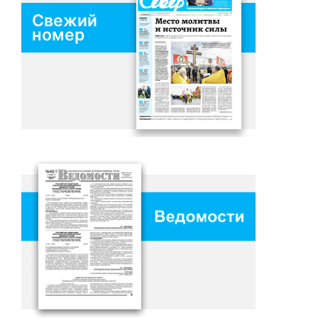
Свежий
номер