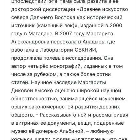
Впоследствии эта тема была развита в её
докторской диссертации «Древнее искусство
севера Дальнего Востока как исторический
источник (каменный век)», изданной в 2000
году в Магадане. В 2007 году Маргарита
Александровна переехала в Анадырь, где
работала в Лаборатории СВКНИИ,
продолжала полевые исследования. Она
автор четырёх монографий, изданных в том
числе за рубежом, а также более сотни
статей. Научное наследие Маргариты
Диковой высоко оценено широкой научной
общественностью, занимающейся изучением
общих закономерностей развития древних
обществ. – Рассказывая о ней и рассматривая
в витринах её документы, вещи, подаренные
музею её дочерью Альбиной, – любимую
косынку, шляпу, рюкзак – чувствуешь, что она