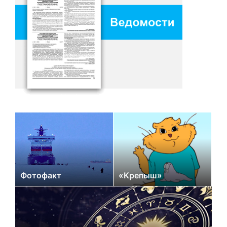
Фотофакт
«Крепыш»