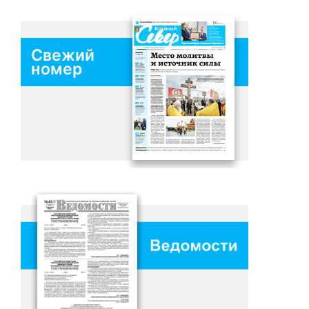
Свежий
номер