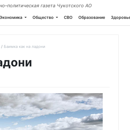
о–политическая газета Чукотского АО
Экономика
Общество
СВО
Образование
Здоровь
ь
Баимка как на ладони
адони