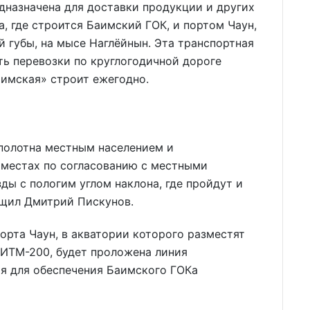
дназначена для доставки продукции и других
 где строится Баимский ГОК, и портом Чаун,
й губы, на мысе Наглёйнын. Эта транспортная
ь перевозки по круглогодичной дороге
аимская» строит ежегодно.
 полотна местным населением и
 местах по согласованию с местными
ы с пологим углом наклона, где пройдут и
общил Дмитрий Пискунов.
орта Чаун, в акватории которого разместят
РИТМ-200, будет проложена линия
ая для обеспечения Баимского ГОКа