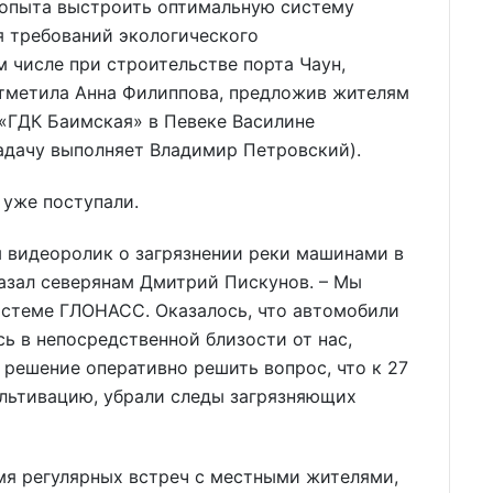
о опыта выстроить оптимальную систему
 требований экологического
м числе при строительстве порта Чаун,
отметила Анна Филиппова, предложив жителям
«ГДК Баимская» в Певеке Василине
адачу выполняет Владимир Петровский).
 уже поступали.
м видеоролик о загрязнении реки машинами в
азал северянам Дмитрий Пискунов. – Мы
истеме ГЛОНАСС. Оказалось, что автомобили
сь в непосредственной близости от нас,
 решение оперативно решить вопрос, что к 27
ультивацию, убрали следы загрязняющих
мя регулярных встреч с местными жителями,