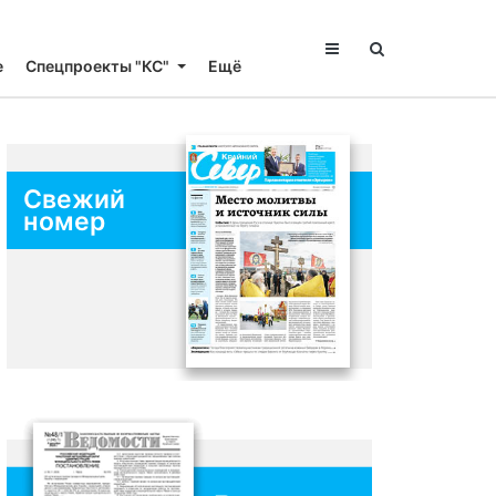
е
Спецпроекты "КС"
Ещё
Свежий
номер