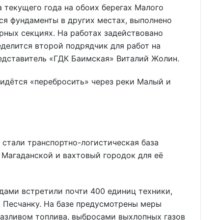
а текущего года на обоих берегах Малого
тся фундаменты в других местах, выполнено
рных секциях. На работах задействовано
еделится второй подрядчик для работ на
редставитель «ГДК Баимская» Виталий Жолин.
ридётся «перебросить» через реки Малый и
стали транспортно-логистическая база
 Магаданской и вахтовый городок для её
ами встретили почти 400 единиц техники,
а Песчанку. На базе предусмотрены меры
разливом топлива, выбросами выхлопных газов