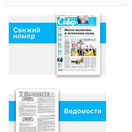
Свежий
номер