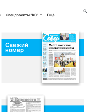
е
Спецпроекты "КС"
Ещё
Свежий
номер