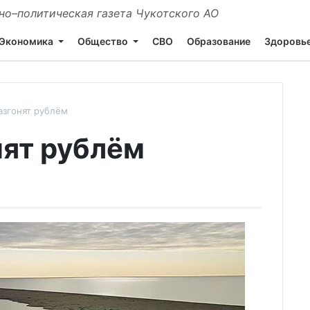
о–политическая газета Чукотского АО
Экономика
Общество
СВО
Образование
Здоровь
азгонят рублём
нят рублём