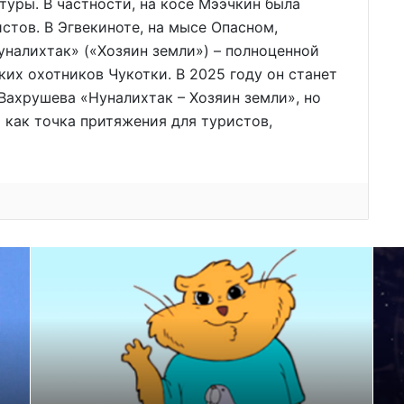
уры. В частности, на косе Мээчкин была
стов. В Эгвекиноте, на мысе Опасном,
налихтак» («Хозяин земли») – полноценной
их охотников Чукотки. В 2025 году он станет
ахрушева «Нуналихтак – Хозяин земли», но
 как точка притяжения для туристов,