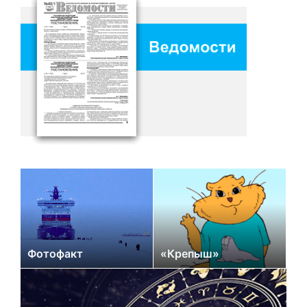
Фотофакт
«Крепыш»