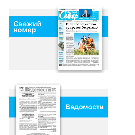
Свежий
номер