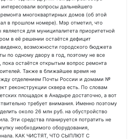
н интересовали вопросы дальнейшего
 ремонта многоквартирных домов (об этой
ал в прошлом номере). Мэр отметил, что
ы является для муниципалитета приоритетной
ом в её решении остаётся дефицит
авиденко, возможности городского бюджета
ы по одному двору в год, поэтому не все
к, пока остаётся открытым вопрос ремонта
ителей. Также в ближайшее время не
ежду отделением Почты России и домами №
оект реконструкции сквера есть. По словам
детских площадок в Анадыре достаточно, а вот
ствительно требует внимания. Именно поэтому
елить около 26 млн руб. на обустройство
ла. Эти средства планируется потратить не
акупку необходимого оборудования,
сонала. КАК ЧИСТЯТ, ЧТО СЫПЛЮТ С