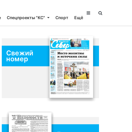
е
Спецпроекты "КС"
Спорт
Ещё
Свежий
номер