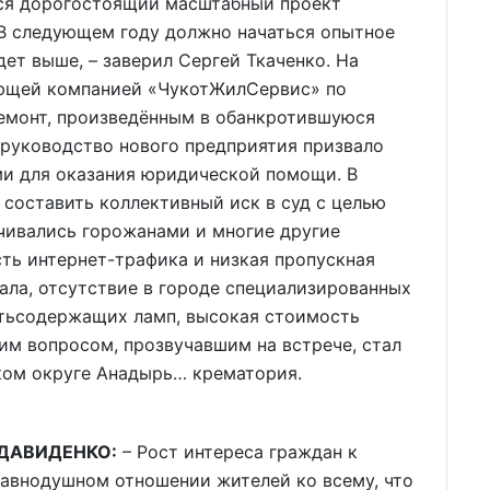
тся дорогостоящий масштабный проект
 В следующем году должно начаться опытное
ет выше, – заверил Сергей Ткаченко. На
яющей компанией «ЧукотЖилСервис» по
емонт, произведённым в обанкротившуюся
руководство нового предприятия призвало
ми для оказания юридической помощи. В
оставить коллективный иск в суд с целью
чивались горожанами и многие другие
ть интернет-трафика и низкая пропускная
ала, отсутствие в городе специализированных
утьсодержащих ламп, высокая стоимость
им вопросом, прозвучавшим на встрече, стал
ком округе Анадырь… крематория.
я ДАВИДЕНКО:
– Рост интереса граждан к
равнодушном отношении жителей ко всему, что