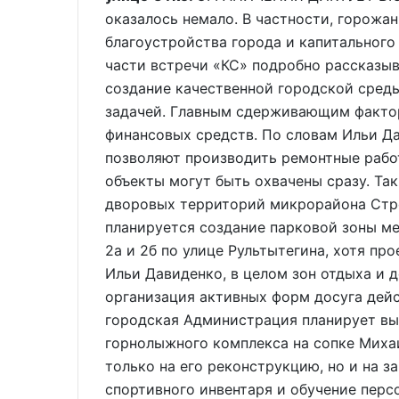
оказалось немало. В частности, горожа
благоустройства города и капитального
части встречи «КС» подробно рассказыв
создание качественной городской сред
задачей. Главным сдерживающим фактор
финансовых средств. По словам Ильи Д
позволяют производить ремонтные работ
объекты могут быть охвачены сразу. Та
дворовых территорий микрорайона Стро
планируется создание парковой зоны м
2а и 2б по улице Рультытегина, хотя пр
Ильи Давиденко, в целом зон отдыха и 
организация активных форм досуга дей
городская Администрация планирует выд
горнолыжного комплекса на сопке Михаи
только на его реконструкцию, но и на з
спортивного инвентаря и обучение пер