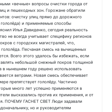
ьными «вечные» вопросы очистки города от
лиц и пешеходных зон. Горожане обратили
нтов: очистку улиц прямо до дорожного
 гололёда) и применяемые способы
ояснил Илья Давиденко, сегодня реальность
тво не всегда учитывает специфику регионов
окров с городских магистралей, что,
 гололёда. Песчаная смесь на вычищенных
тся. Всего этого удалось бы избежать, если
тавлять небольшой снежный покров толщиной
а в нынешнем году решено использовать
вается ветрами. Новая смесь обеспечивает
мере препятствует гололёду. Частично
торые много лет успешно применяются в
тели высказались против их применения, и от
ся. ПОЧЕМУ ГАСНЕТ СВЕТ Люди задавали
доначальнику, но и руководителям