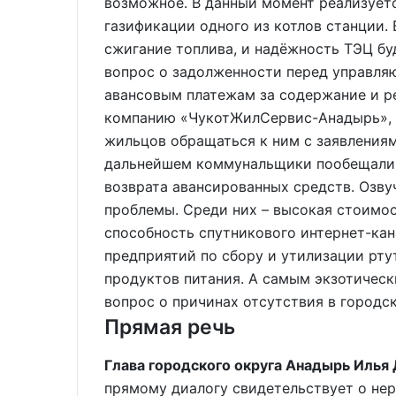
возможное. В данный момент реализуе
газификации одного из котлов станции.
сжигание топлива, и надёжность ТЭЦ буд
вопрос о задолженности перед управл
авансовым платежам за содержание и р
компанию «ЧукотЖилСервис-Анадырь», 
жильцов обращаться к ним с заявления
дальнейшем коммунальщики пообещали с
возврата авансированных средств. Озву
проблемы. Среди них – высокая стоимос
способность спутникового интернет-кан
предприятий по сбору и утилизации рт
продуктов питания. А самым экзотическ
вопрос о причинах отсутствия в городс
Прямая речь
Глава городского округа Анадырь Иль
прямому диалогу свидетельствует о не