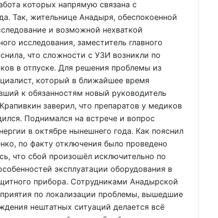
абота которых напрямую связана с
а. Так, жительнице Анадыря, обеспокоенной
сследование и возможной нехваткой
ого исследования, заместитель главного
снила, что сложности с УЗИ возникли по
ков в отпуске. Для решения проблемы из
ециалист, который в ближайшее время
ивший к обязанностям новый руководитель
рапивкин заверил, что препаратов у медиков
дился. Поднимался на встрече и вопрос
ергии в октябре нынешнего года. Как пояснил
нко, по факту отключения было проведено
сь, что сбой произошёл исключительно по
 особенностей эксплуатации оборудования в
ащитного прибора. Сотрудниками Анадырской
приятия по локализации проблемы, вышедшие
еждения нештатных ситуаций делается всё