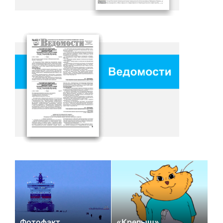
Фотофакт
«Крепыш»