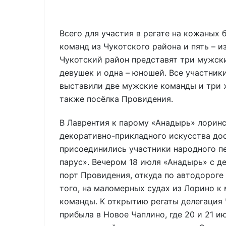
Всего для участия в регате на кожаных
команд из Чукотского района и пять – и
Чукотский район представят три мужски
девушек и одна – юношей. Все участник
выставили две мужские команды и три ж
также посёлка Провидения.
В Лаврентия к парому «Анадырь» лоринс
декоративно-прикладного искусства дос
присоединились участники народного п
парус». Вечером 18 июля «Анадырь» с д
порт Провидения, откуда по автодороге
того, на маломерных судах из Лорино к
команды. К открытию регаты делегация 
прибыла в Новое Чаплино, где 20 и 21 