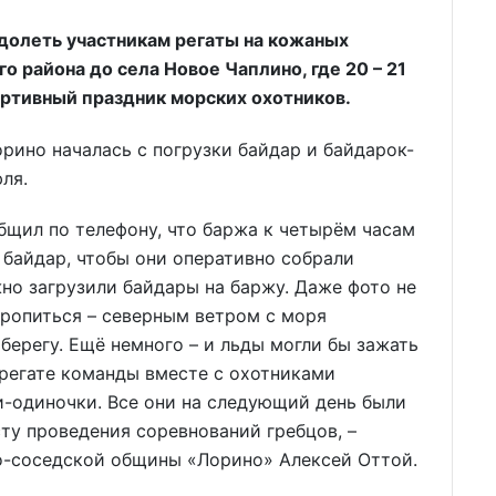
долеть участникам регаты на кожаных
о района до села Новое Чаплино, где 20 – 21
ртивный праздник морских охотников.
орино началась с погрузки байдар и байдарок-
ля.
общил по телефону, что баржа к четырём часам
 байдар, чтобы они оперативно собрали
но загрузили байдары на баржу. Даже фото не
оропиться – северным ветром с моря
 берегу. Ещё немного – и льды могли бы зажать
 регате команды вместе с охотниками
и-одиночки. Все они на следующий день были
сту проведения соревнований гребцов, –
о-соседской общины «Лорино» Алексей Оттой.