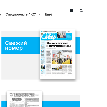
е
Спецпроекты "КС"
Ещё
Свежий
номер