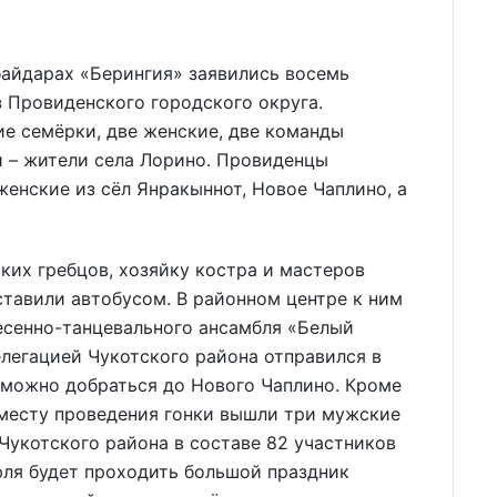
 байдарах «Берингия» заявились восемь
з Провиденского городского округа.
е семёрки, две женские, две команды
и – жители села Лорино. Провиденцы
енские из сёл Янракыннот, Новое Чаплино, а
ких гребцов, хозяйку костра и мастеров
тавили автобусом. В районном центре к ним
есенно-танцевального ансамбля «Белый
елегацией Чукотского района отправился в
 можно добраться до Нового Чаплино. Кроме
 месту проведения гонки вышли три мужские
Чукотского района в составе 82 участников
июля будет проходить большой праздник