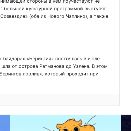
инимающей стороны в нём по­участвуют не
 С большой культурной программой выступят
озвездие» (оба из Нового Чаплино), а также
х байдарах «Берингия» состоялась в июле
и шла от острова Ратманова до Уэлена. В этом
«Берингов пролив», который проходит при