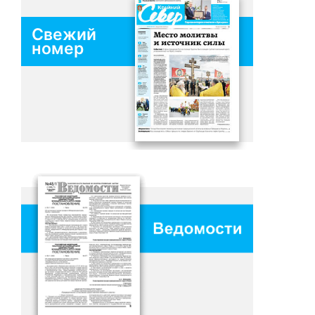
Свежий
номер