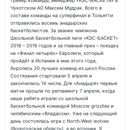
тренер команды, менеджер «КЭС-БАСКЕТА» в
Чукотском АО Максим Мудрак. Всего в
составе команды на суперфинал в Тольятти
отправились восемь анадырских
баскетболистов. За звание чемпиона
Школьной баскетбольной лиги «КЭС-БАСКЕТ»
2018 – 2019 годов и за главный приз – поездку
на «Финал четырёх» Евролиги, который
пройдёт в Испании в мае этого года,
боролись 20 лучших команд из школ России.
Состязания стартовали 5 апреля и
закончились 14 числа. Для «Анадыря» первые
матчи прошли по регламенту 7 апреля, когда
наши ребята играли со школьной
баскетбольной командой Moscow grizzlies и
челябинским «Владасом». Уже на следующий
день состоялась игра с North-West wolves
(Вологодская область), а во вторник, 9