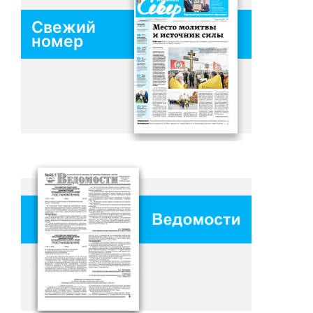
Свежий
номер