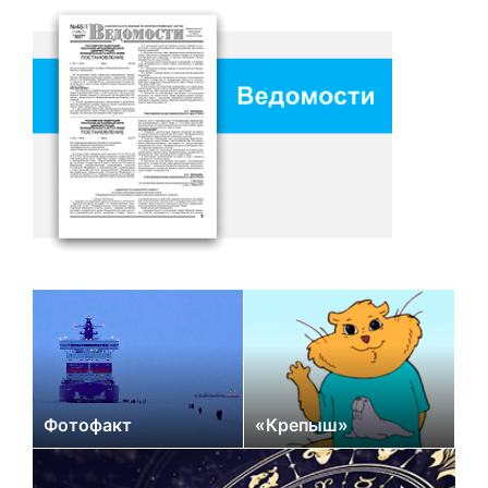
Фотофакт
«Крепыш»