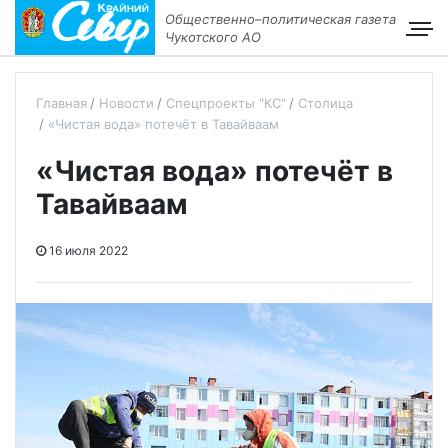
Общественно–политическая газета
Чукотского АО
Главная
Новости
Спецпроекты "КС"
Столица
«Чистая вода» потечёт в Тавайваам
«Чистая вода» потечёт в
Тавайваам
16 июля 2022