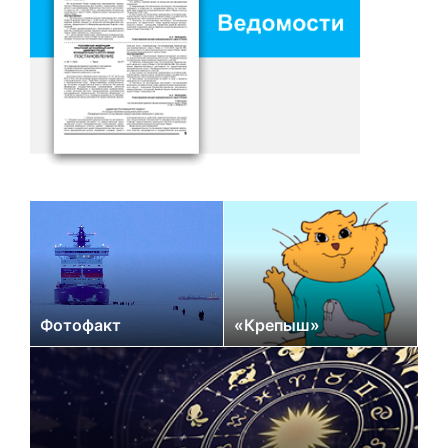
Фотофакт
«Крепыш»