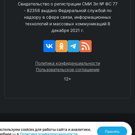
Свидетельство о регистрации СМИ Эл № ФС 77
- 82356 выдано Федеральной службой по
надзору в сфере связи, информационных
технологий и массовых коммуникаций 8
декабря 2021 г.
Политика конфиденциальности
Пользовательское соглашение
12+
© 2008—2025 ГАУ ЧАО «Издательство «Крайний Север»
спользуем cookies для работы сайта и аналитики.
Принять
Разработано RASA
робнее — в
Политике конфиденциальности
.