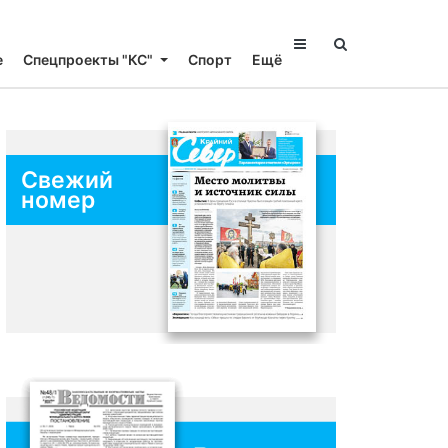
е
Спецпроекты "КС"
Спорт
Ещё
Свежий
номер