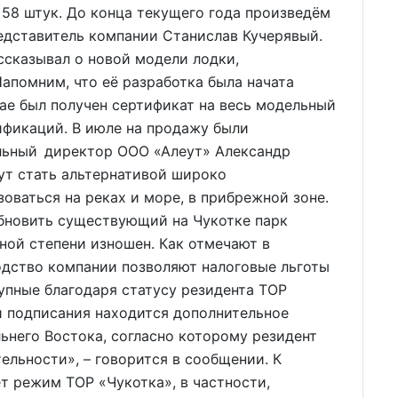
 58 штук. До конца текущего года произведём
редставитель компании Станислав Кучерявый.
ссказывал о новой модели лодки,
апомним, что её разработка была начата
мае был получен сертификат на весь модельный
ификаций. В июле на продажу были
льный директор ООО «Алеут» Александр
гут стать альтернативой широко
оваться на реках и море, в прибрежной зоне.
обновить существующий на Чукотке парк
ной степени изношен. Как отмечают в
дство компании позволяют налоговые льготы
упные благодаря статусу резидента ТОР
и подписания находится дополнительное
ьнего Востока, согласно которому резидент
ельности», – говорится в сообщении. К
т режим ТОР «Чукотка», в частности,