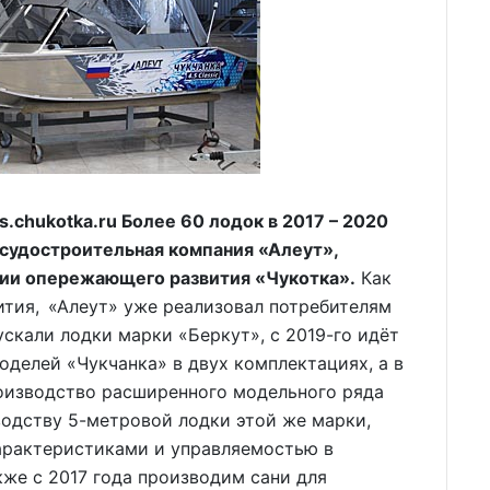
chukotka.ru Более 60 лодок в 2017 – 2020
 судостроительная компания «Алеут»,
рии опережающего развития «Чукотка».
Как
тия, «Алеут» уже реализовал потребителям
ускали лодки марки «Беркут», с 2019-го идёт
делей «Чукчанка» в двух комплектациях, а в
роизводство расширенного модельного ряда
водству 5-метровой лодки этой же марки,
рактеристиками и управляемостью в
кже с 2017 года производим сани для