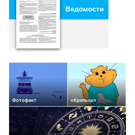
Фотофакт
«Крепыш»