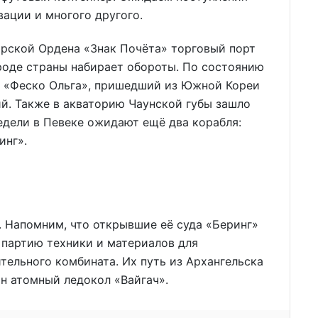
ации и многого другого.
рской Ордена «Знак Почёта» торговый порт
роде страны набирает обороты. По состоянию
уз «Феско Ольга», пришедший из Южной Кореи
й. Также в акваторию Чаунской губы зашло
едели в Певеке ожидают ещё два корабля:
инг».
. Напомним, что открывшие её суда «Беринг»
 партию техники и материалов для
тельного комбината. Их путь из Архангельска
ан атомный ледокол «Вайгач».