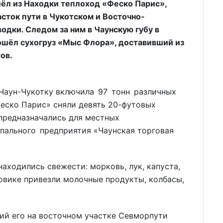
шёл из Находки теплоход «Феско Парис»,
ток пути в Чукотском и Восточно-
дки. Следом за ним в Чаунскую губу в
шёл сухогруз «Мыс Флора», доставивший из
ов.
 Чаун-Чукотку включила 97 тонн различных
Феско Парис» сняли девять 20-футовых
 предназначались для местных
ипального предприятия «Чаунская торговая
аходились свежести: морковь, лук, капуста,
овике привезли молочные продукты, колбасы,
й его на восточном участке Севморпути