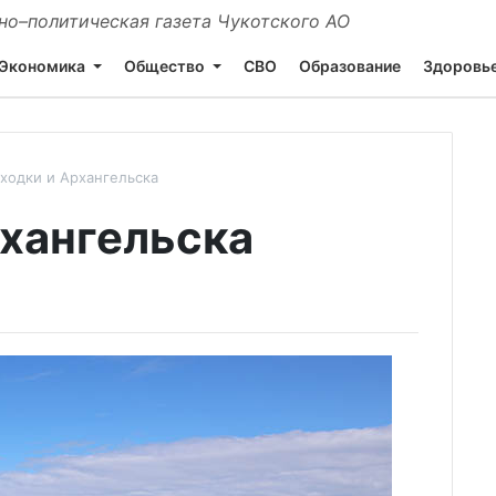
о–политическая газета Чукотского АО
Экономика
Общество
СВО
Образование
Здоровь
ходки и Архангельска
рхангельска