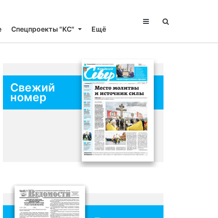
е
Спецпроекты "КС"
Ещё
Свежий
номер