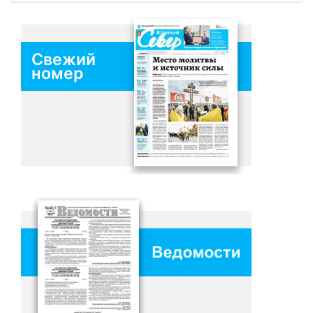
Свежий
номер