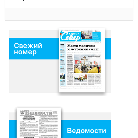
Свежий
номер