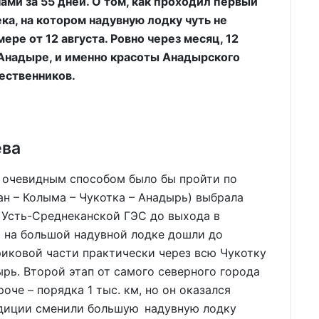
ми за 55 дней. О том, как проходил первый
ка, на котором надувную лодку чуть не
ере от 12 августа. Ровно через месяц, 12
Анадыре, и именно красоты Анадырского
ественников.
ева
 очевидным способом было бы пройти по
н – Колыма – Чукотка – Анадырь) выбрала
 Усть-Среднеканской ГЭС до выхода в
 на большой надувной лодке дошли до
риковой части практически через всю Чукотку
ырь. Второй этап от самого северного города
оче – порядка 1 тыс. км, но он оказался
едиции сменили большую надувную лодку