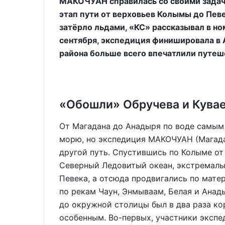
МАКОЧУАН справилась со своими задача
этап пути от верховьев Колымы до Певе
затёрло льдами, «КС» рассказывал в ном
сентября, экспедиция финишировала в 
района больше всего впечатлили путеш
«Обошли» Обручева и Кува
От Магадана до Анадыря по воде самым
морю, но экспедиция МАКОЧУАН (Магада
другой путь. Спустившись по Колыме от
Северный Ледовитый океан, экстремалы
Певека, а отсюда продвигались по мате
по рекам Чаун, Энмываам, Белая и Анад
до окружной столицы был в два раза кор
особенным. Во-первых, участники эксп