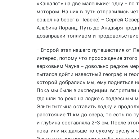
«Кашалот» на две маленькие: одну – по 
мотором. На них в путь отправились чет
сошёл на берег в Певеке) – Сергей Севе
Альбина Лоранц. Путь до Анадыря пред
дозаправки топливом и продовольствие
– Второй этап нашего путешествия от П
интерес, потому что прохождение этого
верховьям Чауна – довольно редкое меро
пытался дойти известный географ и геол
которой добрались мы, ему подняться не
Пока мы были в экспедиции, встретили о
где шли по реке на лодке с подвесным 
Эльгыгытгына оставить лодку и продолж
расстояние 11 км до озера, то есть по с
и глубина составляла 2-3 см. После это
покатили их дальше по сухому руслу и ч
Эльгыгытгыне ночевали в избе, которая