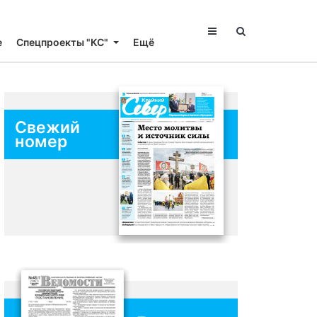
е
Спецпроекты "КС"
Ещё
Свежий
номер