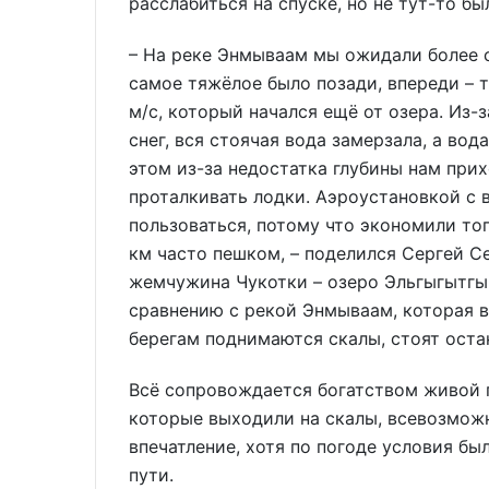
расслабиться на спуске, но не тут-то бы
– На реке Энмываам мы ожидали более 
самое тяжёлое было позади, впереди – 
м/с, который начался ещё от озера. Из-
снег, вся стоячая вода замерзала, а вод
этом из-за недостатка глубины нам при
проталкивать лодки. Аэроустановкой с
пользоваться, потому что экономили то
км часто пешком, – поделился Сергей С
жемчужина Чукотки – озеро Эльгыгытгын
сравнению с рекой Энмываам, которая в
берегам поднимаются скалы, стоят оста
Всё сопровождается богатством живой 
которые выходили на скалы, всевозможн
впечатление, хотя по погоде условия б
пути.