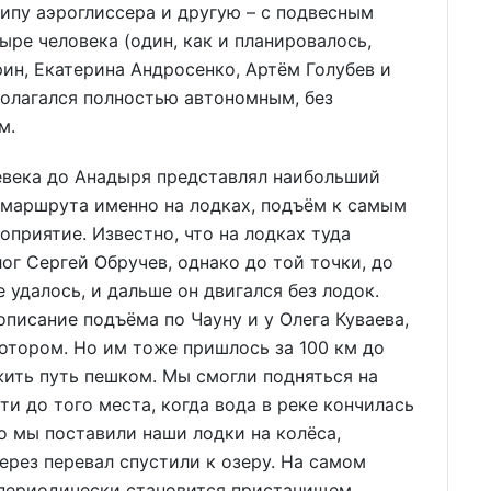
типу аэроглиссера и другую – с подвесным
ыре человека (один, как и планировалось,
рин, Екатерина Андросенко, Артём Голубев и
полагался полностью автономным, без
м.
евека до Анадыря представлял наибольший
 маршрута именно на лодках, подъём к самым
приятие. Известно, что на лодках туда
ог Сергей Обручев, однако до той точки, до
 удалось, и дальше он двигался без лодок.
писание подъёма по Чауну и у Олега Куваева,
мотором. Но им тоже пришлось за 100 км до
ить путь пешком. Мы смогли подняться на
ути до того места, когда вода в реке кончилась
го мы поставили наши лодки на колёса,
ерез перевал спустили к озеру. На самом
 периодически становится пристанищем