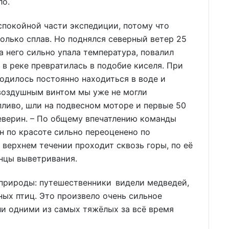
ло.
спокойной части экспедиции, потому что
только сплав. Но поднялся северный ветер 25
за него сильно упала температура, повалил
а в реке превратилась в подобие киселя. При
ходилось постоянно находиться в воде и
 воздушным винтом мы уже не могли
пливо, шли на подвесном моторе и первые 50
еверин. – По общему впечатлению команды
 по красоте сильно переоценено по
 верхнем течении проходит сквозь горы, по её
нцы выветривания.
природы: путешественники видели медведей,
ых птиц. Это произвело очень сильное
ыли одними из самых тяжёлых за всё время