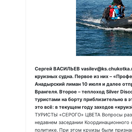
Сергей ВАСИЛЬЕВ vasilev@ks.chukotka.
круизных судна. Первое из них – «Проф
Анадырский лиман 10 июля и далее отпр
Врангеля. Второе – теплоход Silver Dis
туристами на борту приблизительно в э
это всё: в текущем году заходов «круи
ТУРИСТЫ «СЕРОГО» ЦВЕТА Вопросы разв
недавнем заседании Координационного 
политике. При этом круизы были призн