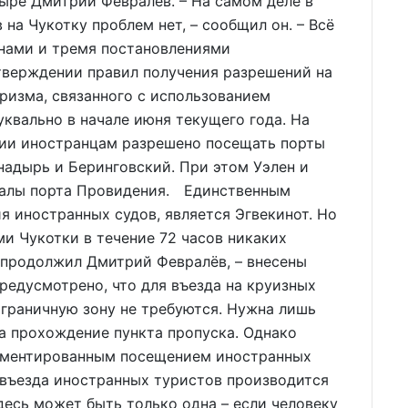
дыре Дмитрий Февралёв. – На самом деле в
 на Чукотку проблем нет, – сообщил он. – Всё
нами и тремя постановлениями
утверждении правил получения разрешений на
ризма, связанного с использованием
уквально в начале июня текущего года. На
ии иностранцам разрешено посещать порты
Анадырь и Беринговский. При этом Уэлен и
налы порта Провидения. Единственным
я иностранных судов, является Эгвекинот. Но
и Чукотки в течение 72 часов никаких
– продолжил Дмитрий Февралёв, – внесены
предусмотрено, что для въезда на круизных
ограничную зону не требуются. Нужна лишь
а прохождение пункта пропуска. Однако
ламентированным посещением иностранных
 въезда иностранных туристов производится
есь может быть только одна – если человеку