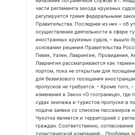
начальник пограничной службы в г. Ана
части регламента захода круизных судов
регулируется тремя федеральными зако
Правительства. Последнее из них – об 
осуществление деятельности в сфере ту
иностранных круизных судов, – вышло б
основании решения Правительства Росс
Певек, Уэлен, Лаврентия, Провидения, 
Лаврентия рассматриваются как терми
портом, пока не открытым для посещени
для безвизового посещения иностранцам
пропусков не требуется. – Кроме того, 
изменения в Закон «О госгранице», где 
судах экипажа и туристов пропуски в п
подача заявки со списком пассажиров н
Чукотка является и территорией с рег
граждан. Соответственно, согласование
туристической компанией… Проблема зд