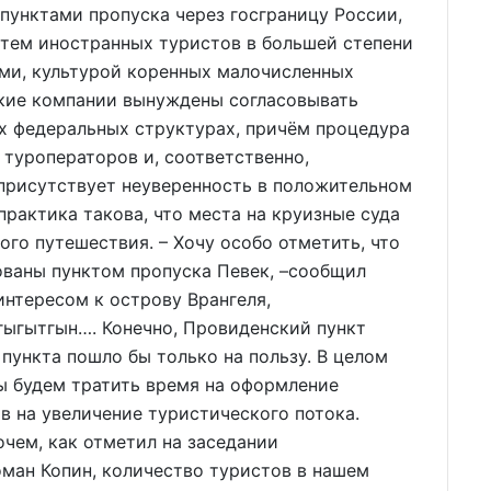
пунктами пропуска через госграницу России,
 тем иностранных туристов в большей степени
ями, культурой коренных малочисленных
кие компании вынуждены согласовывать
 федеральных структурах, причём процедура
у туроператоров и, соответственно,
 присутствует неуверенность в положительном
рактика такова, что места на круизные суда
ого путешествия. – Хочу особо отметить, что
ованы пунктом пропуска Певек, –сообщил
 интересом к острову Врангеля,
гыгытгын…. Конечно, Провиденский пункт
 пункта пошло бы только на пользу. В целом
ы будем тратить время на оформление
в на увеличение туристического потока.
м, как отметил на заседании
ман Копин, количество туристов в нашем