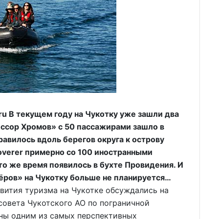
ru В текущем году на Чукотку уже зашли два
ессор Хромов» с 50 пассажирами зашло в
авилось вдоль берегов округа к острову
coverer примерно со 100 иностранными
то же время появилось в бухте Провидения. И
зёров» на Чукотку больше не планируется…
ития туризма на Чукотке обсуждались на
совета Чукотского АО по пограничной
аны одним из самых перспективных