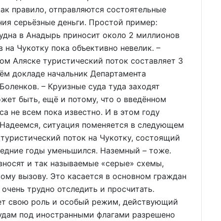
как правило, отправляются состоятельные
ния серьёзные деньги. Простой пример:
удна в Анадырь приносит около 2 миллионов
 на Чукотку пока объективно невелик. –
ом Аляске туристический поток составляет 3
воём докладе начальник Департамента
Боленков. – Круизные суда туда заходят
ожет быть, ещё и потому, что о введённом
а не всем пока известно. И в этом году
. Надеемся, ситуация поменяется в следующем
 туристический поток на Чукотку, состоящий
ледние годы уменьшился. Наземный – тоже.
вносят и так называемые «серые» схемы,
вому вызову. Это касается в основном граждан
 очень трудно отследить и просчитать.
т свою роль и особый режим, действующий
Судам под иностранными флагами разрешено