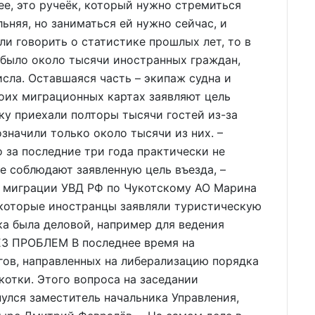
ее, это ручеёк, который нужно стремиться
льняя, но заниматься ей нужно сейчас, и
сли говорить о статистике прошлых лет, то в
рибыло около тысячи иностранных граждан,
сла. Оставшаяся часть – экипаж судна и
оих миграционных картах заявляют цель
тку приехали полторы тысячи гостей из-за
означили только около тысячи из них. –
 за последние три года практически не
е соблюдают заявленную цель въезда, –
м миграции УВД РФ по Чукотскому АО Марина
екоторые иностранцы заявляли туристическую
дка была деловой, например для ведения
ЕЗ ПРОБЛЕМ В последнее время на
гов, направленных на либерализацию порядка
отки. Этого вопроса на заседании
улся заместитель начальника Управления,