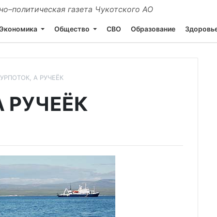
о–политическая газета Чукотского АО
Экономика
Общество
СВО
Образование
Здоровь
ТУРПОТОК, А РУЧЕЁК
А РУЧЕЁК