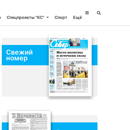
е
Спецпроекты "КС"
Спорт
Ещё
Свежий
номер