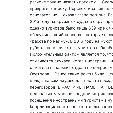
регионе трудно назвать потоком. – Скор
превратить в реку. Перспектива пока да
основательно, – сказал глава региона. Е
2015 году на круизных судах в округ п
однако туристов было лишь 639 из их чи
обслуживающий персонал, которые в св
«работа по найму». В 2016 году на Чуко
рубежа, но в качестве туристов себя об
Положительным фактом является то, что
отмечается случаев, когда иностранцы н
отметила начальник отдела по вопроса
Осетрова. – Ранее такие факты были. Н
цель, а на самом деле для них эта поез
переговоров. В ЧАСТИ РЕГЛАМЕНТА – Б
федеральном уровне предпринят ряд ша
посещения иностранными туристами Чук
Координационного совета отдельно косн