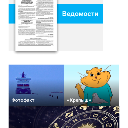
Фотофакт
«Крепыш»