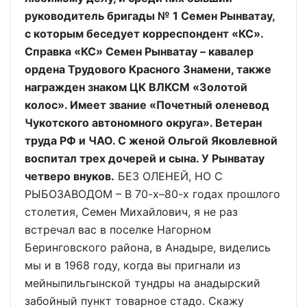
руководитель бригады № 1 Семен Рынватау,
с которым беседует корреспондент «КС».
Справка «КС» Семен Рынватау – кавалер
ордена Трудового Красного Знамени, также
награжден знаком ЦК ВЛКСМ «Золотой
колос». Имеет звание «Почетный оленевод
Чукотского автономного округа». Ветеран
труда РФ и ЧАО. С женой Ольгой Яковлевной
воспитал трех дочерей и сына. У Рынватау
четверо внуков.
БЕЗ ОЛЕНЕЙ, НО С
РЫБОЗАВОДОМ – В 70-х–80-х годах прошлого
столетия, Семен Михайлович, я не раз
встречал вас в поселке Нагорном
Беринговского района, в Анадыре, виделись
мы и в 1968 году, когда вы пригнали из
мейныпильгынской тундры на анадырский
забойный пункт товарное стадо. Скажу