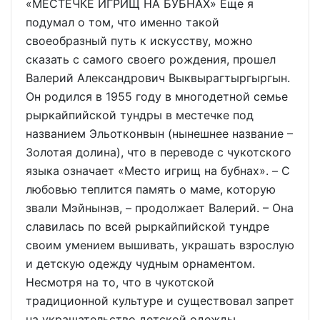
«МЕСТЕЧКЕ ИГРИЩ НА БУБНАХ» Еще я
подумал о том, что именно такой
своеобразный путь к искусству, можно
сказать с самого своего рождения, прошел
Валерий Александрович Выквырагтыргыргын.
Он родился в 1955 году в многодетной семье
рыркайпийской тундры в местечке под
названием Эльотконвын (нынешнее название –
Золотая долина), что в переводе с чукотского
языка означает «Место игрищ на бубнах». – C
любовью теплится память о маме, которую
звали Мэйнынэв, – продолжает Валерий. – Она
славилась по всей рыркайпийской тундре
своим умением вышивать, украшать взрослую
и детскую одежду чудным орнаментом.
Несмотря на то, что в чукотской
традиционной культуре и существовал запрет
на украшательство детской одежды,