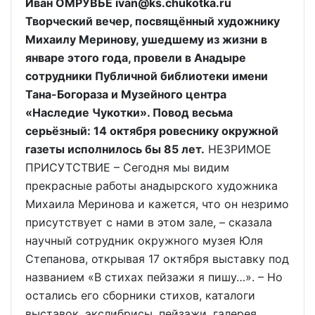
Иван ОМРУВЬЕ ivan@ks.chukotka.ru
Творческий вечер, посвящённый художнику
Михаилу Меринову, ушедшему из жизни в
январе этого года, провели в Анадыре
сотрудники Публичной библиотеки имени
Тана-Богораза и Музейного центра
«Наследие Чукотки». Повод весьма
серьёзный: 14 октября ровеснику окружной
газеты исполнилось бы 85 лет.
НЕЗРИМОЕ
ПРИСУТСТВИЕ – Сегодня мы видим
прекрасные работы анадырского художника
Михаила Меринова и кажется, что он незримо
присутствует с нами в этом зале, – сказала
научный сотрудник окружного музея Юля
Степанова, открывая 17 октября выставку под
названием «В стихах пейзажи я пишу…». – Но
остались его сборники стихов, каталоги
выставок, экслибрисы, пейзажи, галерея