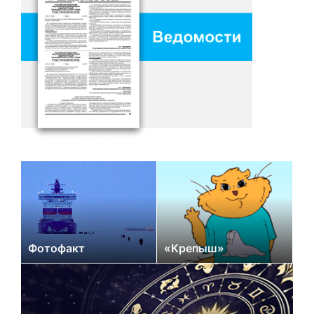
Фотофакт
«Крепыш»