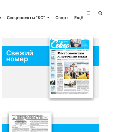
е
Спецпроекты "КС"
Спорт
Ещё
Свежий
номер