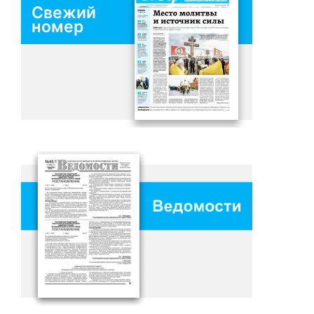
Свежий
номер