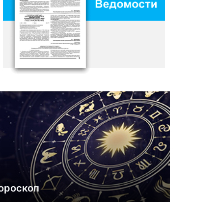
ороскоп