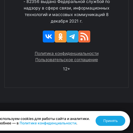
- 82356 выдано Федеральной службой по
надзору в сфере связи, информационных
технологий и массовых коммуникаций 8
декабря 2021 г.
Политика конфиденциальности
Пользовательское соглашение
12+
© 2008—2025 ГАУ ЧАО «Издательство «Крайний Север»
спользуем cookies для работы сайта и аналитики.
Принять
Разработано RASA
робнее — в
Политике конфиденциальности
.