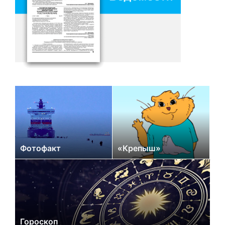
Фотофакт
«Крепыш»
Гороскоп