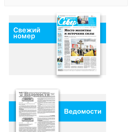
Свежий
номер