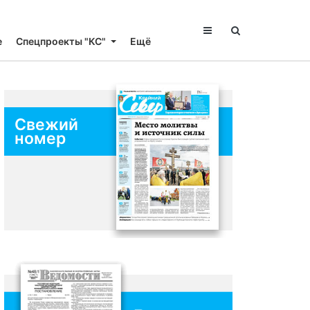
е
Спецпроекты "КС"
Ещё
Свежий
номер