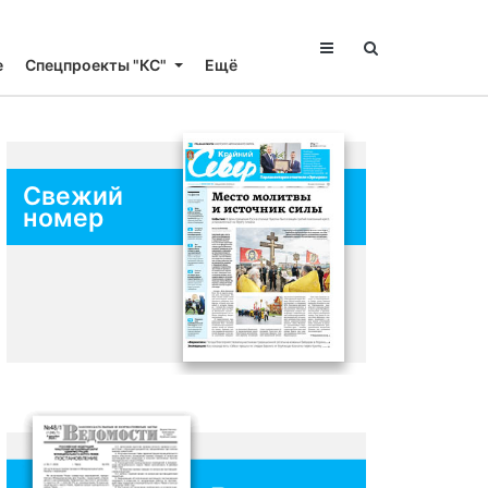
е
Спецпроекты "КС"
Ещё
Свежий
номер