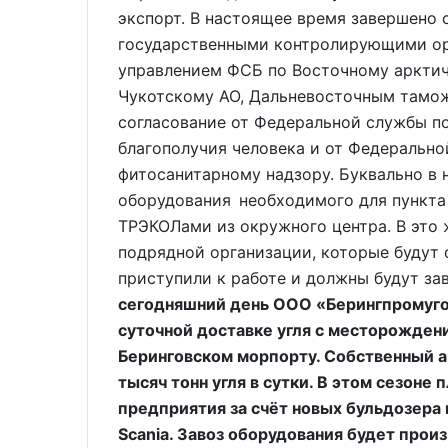
экспорт. В настоящее время завершено 
государственными контролирующими ор
управлением ФСБ по Восточному арктич
Чукотскому АО, Дальневосточным тамож
согласование от Федеральной службы по
благополучия человека и от Федеральн
фитосанитарному надзору. Буквально в 
оборудования необходимого для пункта 
ТРЭКОЛами из окружного центра. В это
подрядной организации, которые будут 
приступили к работе и должны будут зав
сегодняшний день ООО «Берингпромуго
суточной доставке угля с месторожден
Беринговском морпорту. Собственный а
тысяч тонн угля в сутки. В этом сезоне
предприятия за счёт новых бульдозера и
Scania. Завоз оборудования будет прои