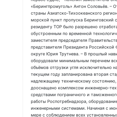
«Берингпромуголь» Антон Соловьёв. – От
страны Азиатско-Тихоокеанского регион
морской пункт пропуска Беринговский с
резиденту ТОР было разрешено отработа
обустроенным по временной технологич
заместителя председателя Правительст
представителя Президента Российской
округе Юрия Трутнева. – В прошлый на
оборудовали минимальным перечнем вс
объёмов отгрузки угля исключительно на
текущем году запланирована вторая ста
надлежащему техническому состоянию, 
дооснащено комплексом инженерно-техн
средствами пограничного и таможенного
работы Роспотребнадзора, оборудовани
инженерными системами. Начиная с июн
мере с соблюдением всех установленных