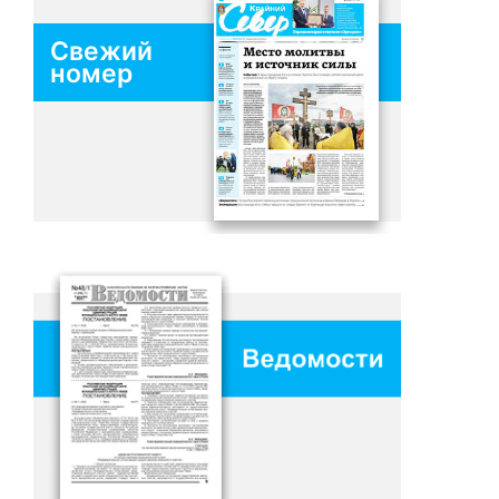
Свежий
номер