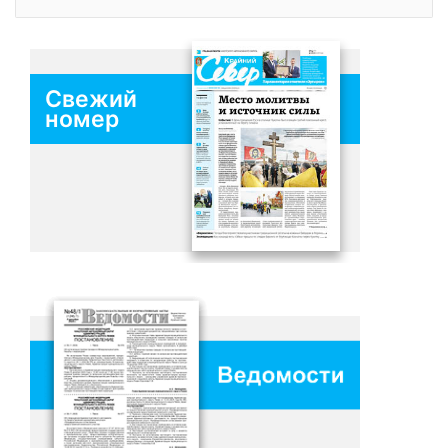
Свежий
номер