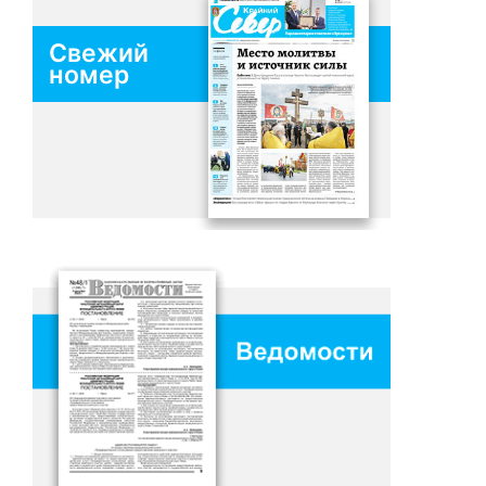
Свежий
номер