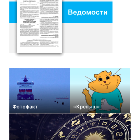
Фотофакт
«Крепыш»