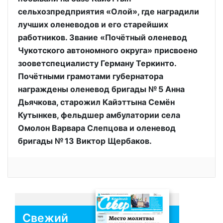
сельхозпредприятия «Олой», где наградили
лучших оленеводов и его старейших
работников. Звание «Почётный оленевод
Чукотского автономного округа» присвоено
зооветспециалисту Герману Теркинто.
Почётными грамотами губернатора
награждены оленевод бригады № 5 Анна
Дьячкова, старожил Кайэттына Семён
Кутынкев, фельдшер амбулатории села
Омолон Варвара Слепцова и оленевод
бригады № 13 Виктор Щербаков.
Свежий