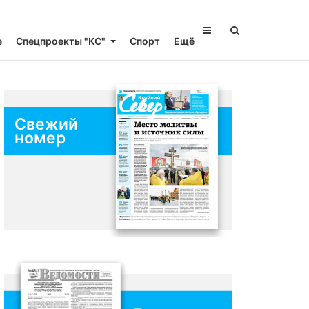
е
Спецпроекты "КС"
Спорт
Ещё
Свежий
номер