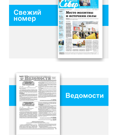
Свежий
номер