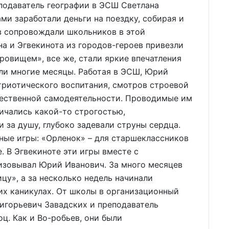
подаватель географии в ЭСШ Светлана
ми заработали деньги на поездку, собирая и
в сопровождали школьников в этой
на и Эгвекинота из городов-героев привезли
ровищем», все же, стали яркие впечатления
али многие месяцы. Работая в ЭСШ, Юрий
триотического воспитания, смотров строевой
жественной самодеятельности. Проводимые им
ичались какой-то строгостью,
 за душу, глубоко задевали струны сердца.
ные игры: «Орленок» – для старшеклассников
. В Эгвекиноте эти игры вместе с
зовывал Юрий Иванович. За много месяцев
цу», а за несколько недель начинали
них каникулах. От школы в организационный
игорьевич Завадских и преподаватель
ц. Как и Во-робьев, они были