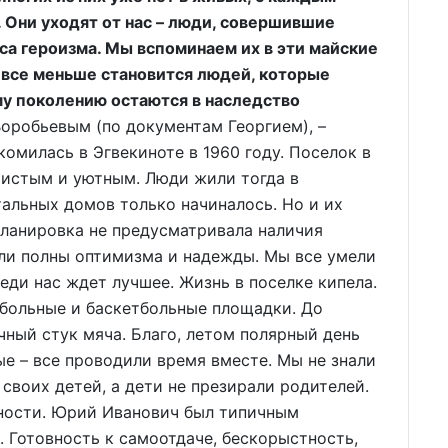
 Они уходят от нас – люди, совершившие
са героизма. Мы вспоминаем их в эти майские
 все меньше становится людей, которые
ому поколению остаются в наследство
робьевым (по документам Георгием), –
комилась в Эгвекиноте в 1960 году. Поселок в
чистым и уютным. Люди жили тогда в
тальных домов только начиналось. Но и их
планировка не предусматривала наличия
ыли полны оптимизма и надежды. Мы все умели
еди нас ждет лучшее. Жизнь в поселке кипела.
йбольные и баскетбольные площадки. До
чный стук мяча. Благо, летом полярный день
ые – все проводили время вместе. Мы не знали
своих детей, а дети не презирали родителей.
нности. Юрий Иванович был типичным
 Готовность к самоотдаче, бескорыстность,