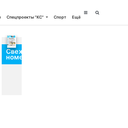
е
Спецпроекты "КС"
Спорт
Ещё
Свежий
номер