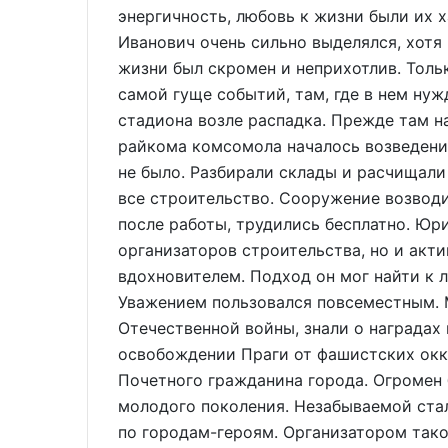
энергичность, любовь к жизни были их 
Иванович очень сильно выделялся, хотя 
жизни был скромен и неприхотлив. Толь
самой гуще событий, там, где в нем нуж
стадиона возле распадка. Прежде там н
райкома комсомола началось возведени
не было. Разбирали склады и расчищали
все строительство. Сооружение возвод
после работы, трудились бесплатно. Юр
организаторов строительства, но и акти
вдохновителем. Подход он мог найти к л
Уважением пользовался повсеместным. М
Отечественной войны, знали о наградах 
освобождении Праги от фашистских окк
Почетного гражданина города. Огромен 
молодого поколения. Незабываемой ста
по городам-героям. Организатором так