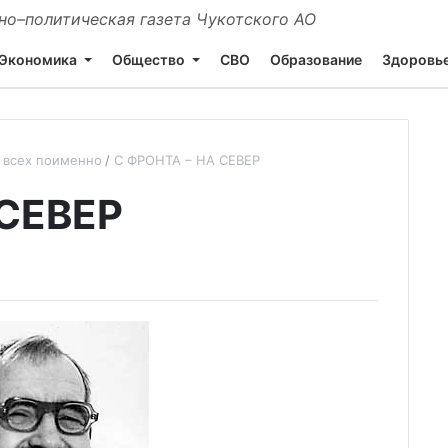
о–политическая газета Чукотского АО
Экономика
Общество
СВО
Образование
Здоровь
 всех поименно
С ФРОНТА – НА СЕВЕР
 СЕВЕР