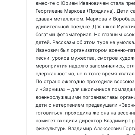
вмес-те с Юрием Ивановичем стала пре
Георгиевна Маркова (Прядкина). Дети са
сдавая металлолом. Маркова и Воробье
удивительной поездке. Для школ Иульти
богатый фотоматериал. Но главным «сок
детей. Рассказы об этом туре не умолк
Иванович был организатором военно-па
песни, уроков мужества, смотров худо
мероприятия надолго запоминались, отл
сдержанностью, но в тоже время хватали
По стране ежегодно проходили всесоюз
и «Зарница» – для школьников помладше
военнослужащими погранзаставы органи
дети с нетерпением предвкушали «Зарни
готовиться, проходила же она на весен
комитет входили директор Владимир Гр
физкультуры Владимир Алексеевич Горго