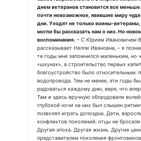
днем ветеранов становится все меньше.
почти невозможное, явившие миру чуде
дни. Уходят не только воины-ветераны,
могли бы рассказать нам о них. Но нов
воспоминания.
– С Юрием Ивановичем Во
рассказывает Нелли Ивановна, – я позна
те годы мне запомнился маленьким, но 
«шхунах», а строительство первых капи
благоустройство было относительным: 
водопровода. Тем не менее, эти годы б
радоваться каждому дню, веря, что впер
Там и здесь вручную оборудовали воле
глубокой ночи на них был слышен ритми
позволял играть допоздна. Дети, взросл
конфликтов поколений, отцы не бросали 
Другая эпоха. Другая жизнь. Другие це
представителем поколения фронтовиков.