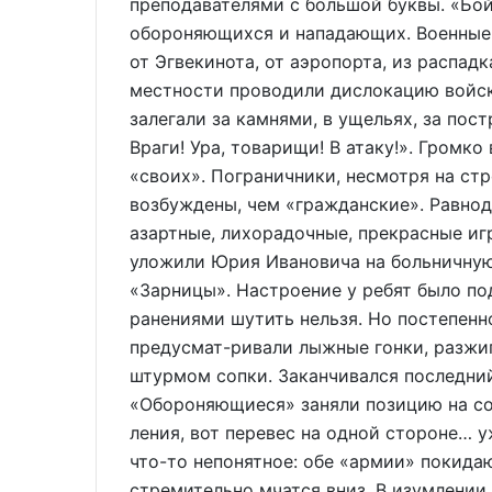
преподавателями с большой буквы. «Бой
обороняющихся и нападающих. Военные 
от Эгвекинота, от аэропорта, из распад
местности проводили дислокацию войск
залегали за камнями, в ущельях, за пос
Враги! Ура, товарищи! В атаку!». Громко
«своих». Пограничники, несмотря на ст
возбуждены, чем «гражданские». Равнод
азартные, лихорадочные, прекрасные иг
уложили Юрия Ивановича на больничную 
«Зарницы». Настроение у ребят было по
ранениями шутить нельзя. Но постепенно
предусмат-ривали лыжные гонки, разжиг
штурмом сопки. Заканчивался последний
«Обороняющиеся» заняли позицию на со
ления, вот перевес на одной стороне… у
что-то непонятное: обе «армии» покидаю
стремительно мчатся вниз. В изумлении я