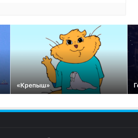
«Крепыш»
Г