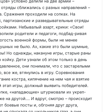
цов» условно делили на две армии –
отряды сближались с разных направлений –
ка. Сражения проходили на сопках. На
, партизанские и разведывательные отряды
тройками. Небывалый азарт, крики: «Свои!
 вопили родители и педагоги, подбад-ривая
рогость военной формы, были не менее
ушных не было. Ах, какие это были шумные,
ры! Но однажды, накануне игры, старые раны
койку. Дети узнали об этом только в день
давленное, они понимали, что с застарелыми
, все же, втянулись в игру. Соревнования
ание костра, кипячение на нем чая и взятие
 этап игры, должный выявить победителей.
пке, «нападающие» штурмовали их укреп-
же на другой…. И вдруг, смотрю – происходит
т боевые посты и, обгоняя друг друга,
 не спускала со школьников глаз, а они,