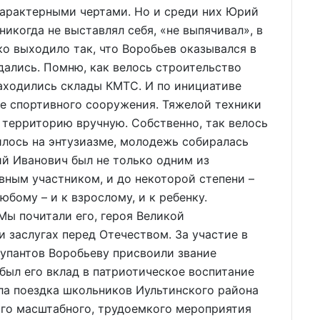
характерными чертами. Но и среди них Юрий
никогда не выставлял себя, «не выпячивал», в
ко выходило так, что Воробьев оказывался в
дались. Помню, как велось строительство
аходились склады КМТС. И по инициативе
е спортивного сооружения. Тяжелой техники
 территорию вручную. Собственно, так велось
илось на энтузиазме, молодежь собиралась
ий Иванович был не только одним из
вным участником, и до некоторой степени –
юбому – и к взрослому, и к ребенку.
ы почитали его, героя Великой
и заслугах перед Отечеством. За участие в
упантов Воробьеву присвоили звание
был его вклад в патриотическое воспитание
ла поездка школьников Иультинского района
ого масштабного, трудоемкого мероприятия