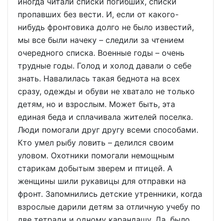
иногда читали списки погибших, списки
пропавших без вести. И, если от какого-
нибудь фронтовика долго не было известий,
мы все были начеку – следили за чтением
очередного списка. Военные годы – очень
трудные годы. Голод и холод давали о себе
знать. Навалилась такая беднота на всех
сразу, одежды и обуви не хватало не только
детям, но и взрослым. Может быть, эта
единая беда и сплачивала жителей поселка.
Люди помогали друг другу всеми способами.
Кто умел рыбу ловить – делился своим
уловом. Охотники помогали немощным
старикам добытым зверем и птицей. А
женщины шили рукавицы для отправки на
фронт. Запомнились детские утренники, когда
взрослые дарили детям за отличную учебу по
две тетради и одному карандашу. Да, было