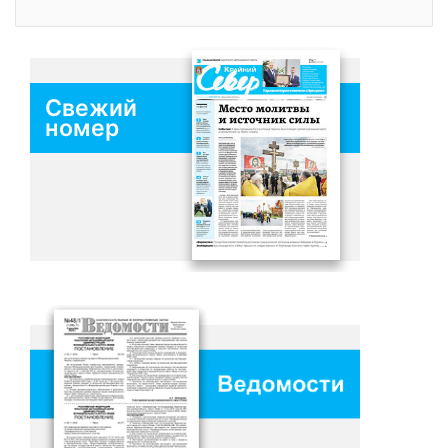
Свежий
номер