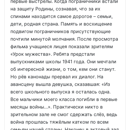
первые выстрелы. Когда пограничники встали
на защиту Родины, сознавая, что за их
спинами находится самое дорогое – семьи,
дети, родная страна. Память и восхищение
подвигом пограничников присутствующие
почтили минутой молчания. После просмотра
фильма учащиеся лицея показали зрителям
«Урок мужества». Ребята предстали
выпускниками школы 1941 года. Они мечтали
об интересной жизни, о том, кем они станут.
Но рёв канонады прервал их диалог. На
авансцену вышла девушка, сказавшая: «Из
всего школьного выпуска я осталась одна.
Все мальчики моего класса погибли в первые
месяцы войны…». Практически никто в
зрительном зале не смог сдержать слёз, ведь
война прошлась тяжёлым катком по всем
семьям нашей страны. Наконец в актовый зал