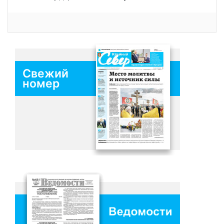
Свежий
номер