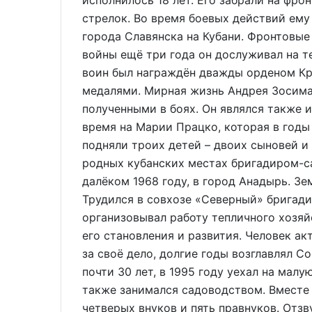
исполнилось 18 лет. Его забрали на фрон
стрелок. Во время боевых действий ему
города Славянска на Кубани. Фронтовые
войны ещё три года он дослуживал на 
воин был награждён дважды орденом К
медалями. Мирная жизнь Андрея Зосима
полученными в боях. Он являлся также 
время на Марии Працко, которая в годы
подняли троих детей – двоих сыновей и
родных кубанских местах бригадиром-са
далёком 1968 году, в город Анадырь. Зе
Трудился в совхозе «Северный» бригад
организовывал работу тепличного хозяй
его становления и развития. Человек а
за своё дело, долгие годы возглавлял С
почти 30 лет, в 1995 году уехал на мал
также занимался садоводством. Вместе
четверых внуков и пять правнуков. Отз