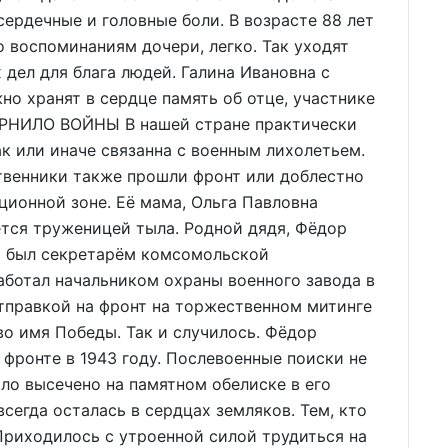
сердечные и головные боли. В возрасте 88 лет
по воспоминаниям дочери, легко. Так уходят
дел для блага людей. Галина Ивановна с
о хранят в сердце память об отце, участнике
ОРНИЛО ВОЙНЫ В нашей стране практически
ак или иначе связанна с военным лихолетьем.
твенники также прошли фронт или доблестно
ационной зоне. Её мама, Ольга Павловна
ется труженицей тыла. Родной дядя, Фёдор
ны был секретарём комсомольской
работал начальником охраны военного завода в
тправкой на фронт на торжественном митинге
 во имя Победы. Так и случилось. Фёдор
 фронте в 1943 году. Послевоенные поиски не
ыло высечено на памятном обелиске в его
сегда осталась в сердцах земляков. Тем, кто
 Приходилось с утроенной силой трудиться на