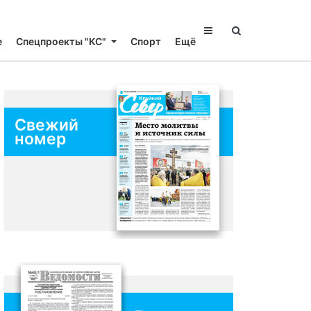
е
Спецпроекты "КС"
Спорт
Ещё
Свежий
номер