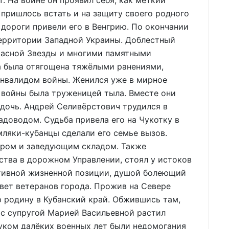
т. На войне он проявил себя, как меткий
 пришлось встать и на защиту своего родного
 дороги привели его в Венгрию. По окончании
территории Западной Украины. Доблестный
расной Звезды и многими памятными
 была отягощена тяжёлыми ранениями,
инвалидом войны. Женился уже в мирное
 войны была труженицей тыла. Вместе они
 дочь. Андрей Селивёрстович трудился в
доводом. Судьба привела его на Чукотку в
мляки-кубанцы сделали его семье вызов.
иром и заведующим складом. Также
ства в дорожном Управлении, стоял у истоков
ктивной жизненной позиции, душой болеющий
овет ветеранов города. Прожив на Севере
ую родину в Кубанский край. Обжившись там,
 с супругой Марией Васильевной растил
вуком далёких военных лет были недомогания