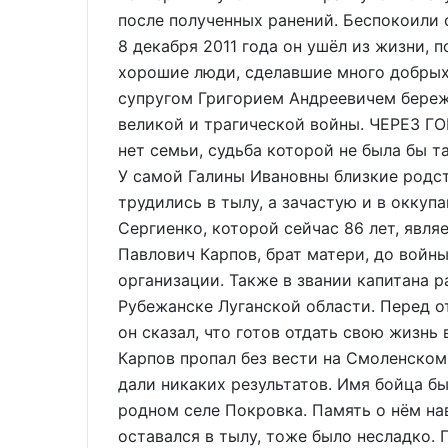
после полученных ранений. Беспокоили 
8 декабря 2011 года он ушёл из жизни, 
хорошие люди, сделавшие много добрых 
супругом Григорием Андреевичем бережн
великой и трагической войны. ЧЕРЕЗ Г
нет семьи, судьба которой не была бы т
У самой Галины Ивановны близкие родс
трудились в тылу, а зачастую и в оккуп
Сергиенко, которой сейчас 86 лет, явля
Павлович Карпов, брат матери, до вой
организации. Также в звании капитана 
Рубежанске Луганской области. Перед о
он сказал, что готов отдать свою жизнь
Карпов пропал без вести на Смоленском
дали никаких результатов. Имя бойца б
родном селе Покровка. Память о нём нав
оставался в тылу, тоже было несладко.