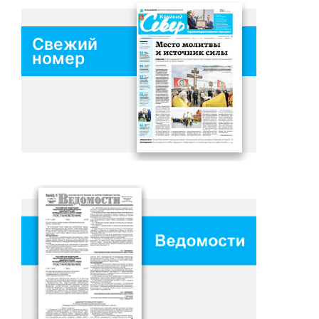
Свежий
номер