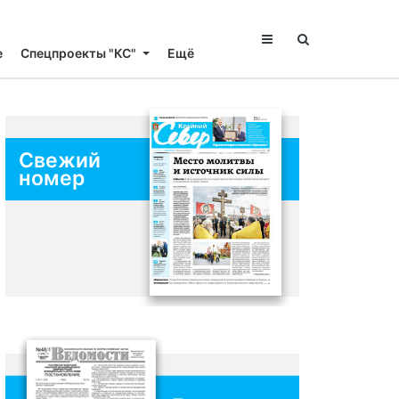
е
Спецпроекты "КС"
Ещё
Свежий
номер